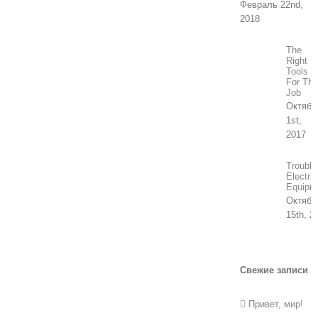
Февраль 22nd,
2018
The
Right
Tools
For The
Job
Октябр
1st,
2017
Trouble
Electric
Equipm
Октябр
15th, 2
Свежие записи
Привет, мир!