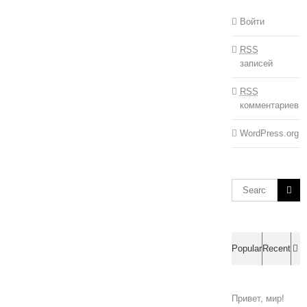
Войти
RSS
записей
RSS
комментариев
WordPress.org
Search
for:
C
Popular
Recent
Привет, мир!