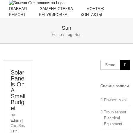
Skip
to
ГЛАВНАЯ
ЗАМЕНА СТЕКЛА
МОНТАЖ
content
РЕМОНТ
РЕГУЛИРОВКА
КОНТАКТЫ
Sun
Home
/
Tag:
Sun
Search
for:
Solar
Pane
ls On
Свежие записи
A
Small
Привет, мир!
Budg
et
Troubleshoot
By
Electrical
admin
|
Equipment
Октябрь
11th,